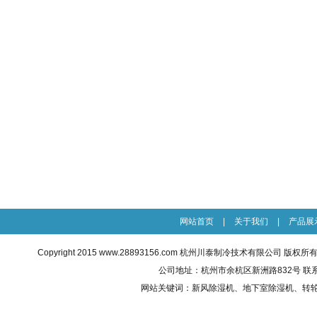
网站首页
|
关于我们
|
产品展
Copyright 2015
www.28893156.com
杭州川泰制冷技术有限公司 版权所有 All R
公司地址：杭州市余杭区新洲路832号 联系电话：0
网站关键词：
新风除湿机
、地下室除湿机、转