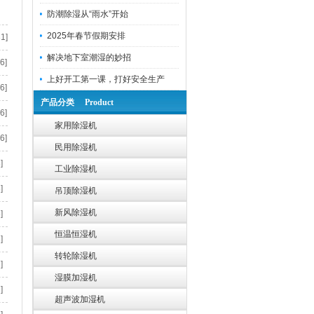
防潮除湿从“雨水”开始
2025年春节假期安排
1]
解决地下室潮湿的妙招
6]
上好开工第一课，打好安全生产
6]
产品分类 Product
6]
家用除湿机
6]
民用除湿机
]
工业除湿机
]
吊顶除湿机
新风除湿机
]
恒温恒湿机
]
转轮除湿机
]
湿膜加湿机
]
超声波加湿机