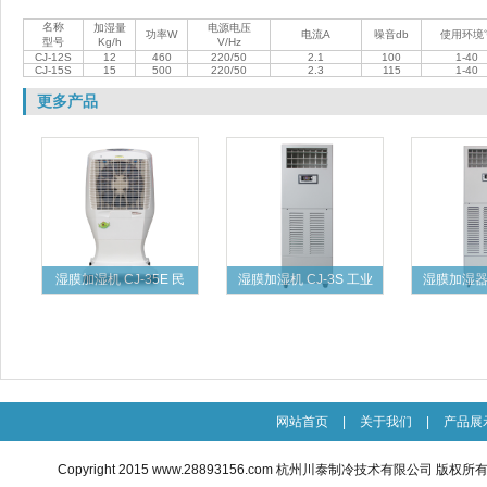
名称
加湿
量
电源电压
功率W
电流A
噪音db
使用环境
型号
Kg/h
V/Hz
CJ-12S
12
460
220/50
2.1
100
1-40
CJ-15S
15
500
220/50
2.3
115
1-40
更多产品
湿膜加湿机 CJ-35E 民
湿膜加湿机 CJ-3S 工业
湿膜加湿器 
网站首页
|
关于我们
|
产品展
Copyright 2015
www.28893156.com
杭州川泰制冷技术有限公司 版权所有 All R