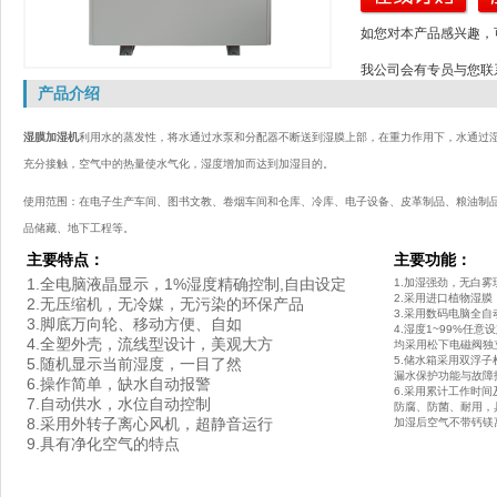
如您对本产品感兴趣，
我公司会有专员与您联
产品介绍
湿膜加湿机
利用水的蒸发性，将水通过水泵和分配器不断送到湿膜上部，在重力作用下，水通过
充分接触，空气中的热量使水气化，湿度增加而达到加湿目的。
使用范围：在电子生产车间、图书文教、卷烟车间和仓库、冷库、电子设备、皮革制品、粮油制
品储藏、地下工程等。
主要特点：
主要功能：
1.全电脑液晶显示，1%湿度精确控制,自由设定
1.加湿强劲，无白雾
2.采用进口植物湿
2.无压缩机，无冷媒，无污染的环保产品
3.采用数码电脑全自
3.脚底万向轮、移动方便、自如
4.湿度1~99%任
4.全塑外壳，流线型设计，美观大方
均采用松下电磁阀独
5.储水箱采用双浮
5.随机显示当前湿度，一目了然
漏水保护功能与故障
6.操作简单，缺水自动报警
6.采用累计工作时
7.自动供水，水位自动控制
防腐、防菌、耐用，
8.采用外转子离心风机，超静音运行
加湿后空气不带钙镁
9.具有净化空气的特点